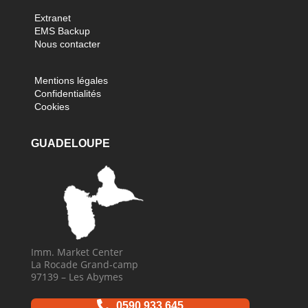
Extranet
EMS Backup
Nous contacter
Mentions légales
Confidentialités
Cookies
GUADELOUPE
Imm. Market Center
La Rocade Grand-camp
97139 – Les Abymes

0590 933 645