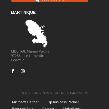
MARTINIQUE
MBE 168, Mango Vuclin
97288 – Le Lamentin
Cedex 2
SOLUTIONS COMMERCIALES PARTNERS
Microsoft Partner
Hp business Partner
Eset AntiVirus
Fortinet
MailinBlack